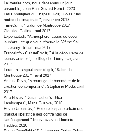
Lelitteraire.com, nous danserons un jour
ensemble, Jean-Paul Gavard-Perret, 2020
Les Chroniques du Chapeau Noir, "Colas : les
routes de l'imaginaire", novembre 2018
TimeOut.fr, " Salon de Montrouge 2017",
Clothilde Gaillard, mai 2017
Exponaute.fr, "Atmosphère, coups de coeur,
lauréats : ce que vous réserve le 62ème Sal...
", Jéremy Billault, mai 2017
Franceinfo - CultureBox.fr, " A la découverte de
jeunes artistes", Le Blog de Thierry Hay, avril
2017
Fearofmissingout.over-blog.fr, "Salon de
Montrouge 2017", avril 2017
Artistik Rezo, "Montrouge, le baromètre de la
création contemporaine", Stéphanie Pioda, avril
2017
Arte-Novus, "Dorian Cohen's Urban
Landscapes", Maria Gusova, 2016
Revue Urbanités, " Peindre l'espace urbain une
pratique libératrice des contraintes de
l'aménagement " Interview avec Flaminia
Paddeu, 2016
Revue Openfield n°7, "Itinere par Dorian Cohen