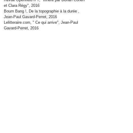
et Clara Régy", 2016
Boum Bang !, De la topographie à la durée ,
Jean-Paul Gavard-Perret, 2016
Lelitteraire.com, " Ce qui arrive", Jean-Paul
Gavard-Perret, 2016
Laboiteverte.fr, " Les peintures urbaines de
Dorian Cohen", 2016
Revue Sans-Titre#2, La cité ou comment la
Ville nous habite ?
, 2015, commissariat Edwin
Lavallée
PUBLICATIONS/COLLA
BORATIONS
Couverture du Roman "The Passenger Seat" de
Vijay Khunara, Editions Ultimo Press
(Australie), 2025
Séquence autour d'une peinture de 2020 au
cinéma dans le film " Les Femmes au balcon"
de Noémie Merlant, 2024
Catalogue Nous danserons un jour ensemble,